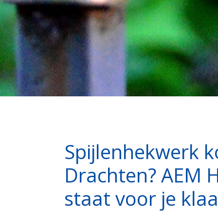
Spijlenhekwerk k
Drachten? AEM 
staat voor je klaa