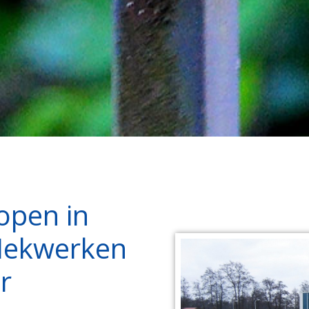
open in
Hekwerken
r