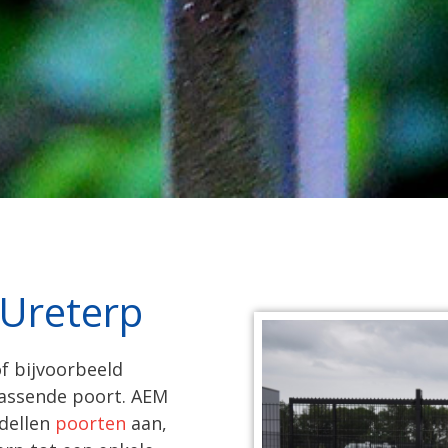
 Ureterp
f bijvoorbeeld
passende poort. AEM
dellen
poorten
aan,