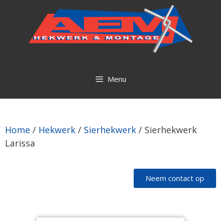
Menu
Home
/
Hekwerk
/
Sierhekwerk
/ Sierhekwerk
Larissa
Neem contact op