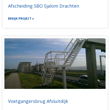
Afscheiding SBO Sjalom Drachten
BEKIJK PROJECT »
Voetgangersbrug Afsluitdijk